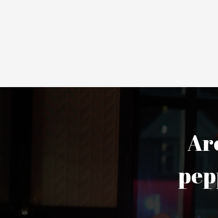
Are
pep