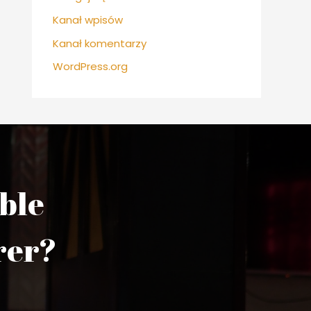
Kanał wpisów
Kanał komentarzy
WordPress.org
able
rer?