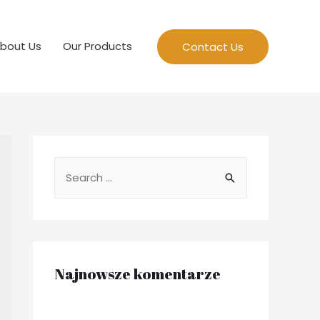
bout Us
Our Products
Contact Us
S
e
a
r
c
Najnowsze komentarze
h
f
o