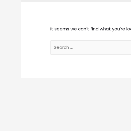
It seems we can’t find what you’re lo
Search
for: