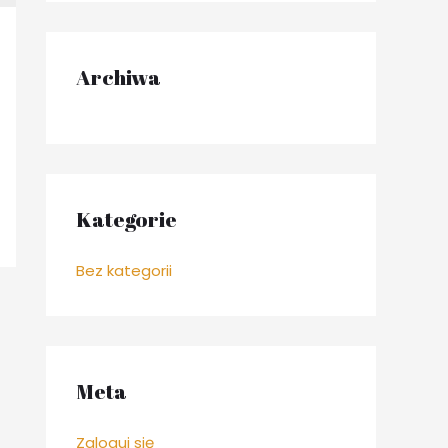
r
:
Archiwa
Kategorie
Bez kategorii
Meta
Zaloguj się